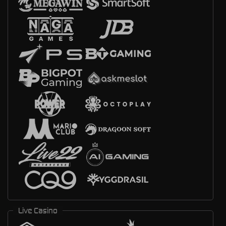
Live Casino