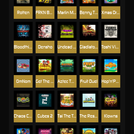
Rotten
FRKN Bananas
Marlin Master
Benny The Beer
Xmas Drop
Bloodthirst
Densho
Undead Fortune
Gladiator Legends
Toshi Video Club
OmNom
Get The Cheese
Aztec Twist
Fruit Duel
Hop'n'Pop
Chaos Crew
Cubes 2
Tai The Toad
The Respinners
Klowns