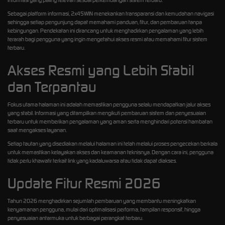
informasi yang paling relevan sesuai perkembangan sistem terbaru.
Sebagai platform informasi, 2x45WIN menekankan transparansi dan kemudahan navigasi
sehingga setiap pengunjung dapat memahami panduan, fitur, dan pembaruan tanpa
kebingungan. Pendekatan ini dirancang untuk menghadirkan pengalaman yang lebih
terarah bagi pengguna yang ingin mengetahui akses resmi atau memahami fitur sistem
terbaru.
Akses Resmi yang Lebih Stabil
dan Terpantau
Fokus utama halaman ini adalah memastikan pengguna selalu mendapatkan jalur akses
yang stabil. Informasi yang ditampilkan mengikuti pembaruan sistem dan penyesuaian
terbaru untuk memberikan pengalaman yang aman serta menghindari potensi hambatan
saat mengakses layanan.
Setiap tautan yang disediakan melalui halaman ini telah melalui proses pengecekan berkala
untuk memastikan kelayakan akses dan keamanan teknisnya. Dengan cara ini, pengguna
tidak perlu khawatir terkait link yang kadaluwarsa atau tidak dapat diakses.
Update Fitur Resmi 2026
Tahun 2026 menghadirkan sejumlah pembaruan yang membantu meningkatkan
kenyamanan pengguna, mulai dari optimalisasi performa, tampilan responsif, hingga
penyesuaian antarmuka untuk berbagai perangkat terbaru.