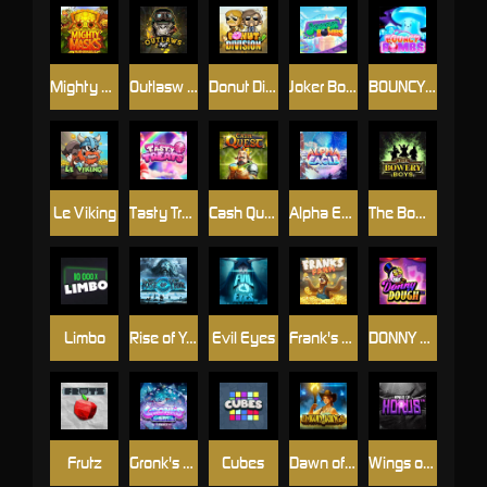
Mighty Masks
Outlasw Inc
Donut Division
Joker Bombs
BOUNCY BOMBS
Le Viking
Tasty Treats
Cash Quest
Alpha Eagle
The Bowery Boys
Limbo
Rise of Ymir
Evil Eyes
Frank's Farm
DONNY DOUGH
Frutz
Gronk's Gems
Cubes
Dawn of Kings
Wings of Horus