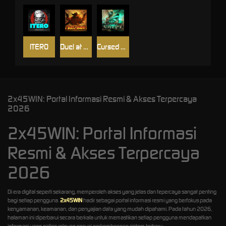
ITERO
Duel at Dawn
Cursed Crypt
2x45WIN: Portal Informasi Resmi & Akses Terpercaya
2026
2x45WIN: Portal Informasi
Resmi & Akses Terpercaya
2026
Di era digital seperti sekarang, memperoleh akses yang jelas dan tepercaya sangat penting
bagi setiap pengguna.
2x45WIN
hadir sebagai portal informasi resmi yang berfokus pada
kenyamanan, keamanan, dan penyajian data yang mudah dipahami. Pada tahun 2026,
halaman ini diperbarui secara berkala untuk memastikan setiap pengguna mendapatkan