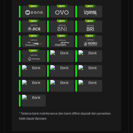
* Selama bank maintenance dan bank offline deposit dan penarikan
tidak dapat diproses