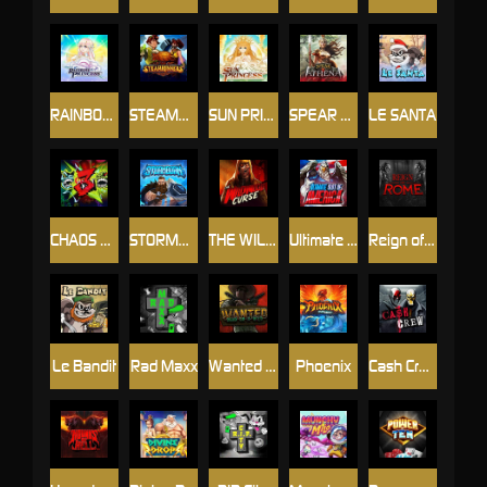
RAINBOW PRINCESS
STEAMRUNNERS
SUN PRINCESS
SPEAR OF ATHENA
LE SANTA
CHAOS CREW 3
STORMBORN
THE WILDWOOD CURSE
Ultimate Slot of America
Reign of Rome
Le Bandit
Rad Maxx
Wanted Dead or a Wild
Phoenix
Cash Crew