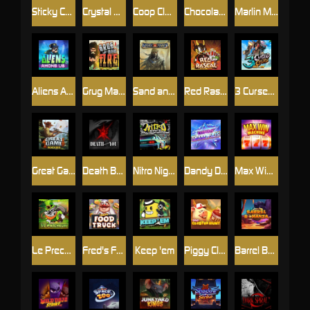
Sticky Candyland
Crystal Robot
Coop Clash
Chocolate Rocket
Marlin Masters Atlantis
Aliens Among Us
Grug Make Fire
Sand and Ashes
Red Rascal™
3 Cursed Chests™
Great Game Rockies
Death Becomes You
Nitro Nights
Dandy Diamonds
Max Win Machine
Le Prechaun
Fred's Food Truck
Keep 'em
Piggy Cluster Hunt
Barrel Bonanza