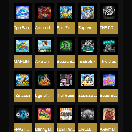
Opa Santorini!
Arena of Iron
Epic Ze Zeus
Supreme Zeus
THE COUNT
MARLIN MASTERS: THE BIG HAUL
Aiko and the Wind Spirit
Booze Bash
SixSixSix
Invictus
Ze Zeus
Eye of Medusa
Hot Ross
Zeus Ze Zecond
Superstar Sevens
PRAY FOR SIX
Danny Dollar
TOSHI WAYS CLUB
CIRCLE OF LIFE
ARMY OF ARES