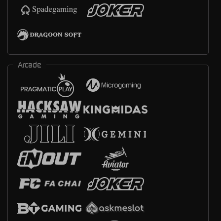
Arcade