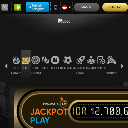
Main di
MASUK
DAFTAR
Telegram
HOT
SLOTS
LIVE
RACE
TOGEL
OLAHRAGA
CRASH
ARCADE
POKER
E-
SABUN
GAMES
CASINO
GAME
SPORTS
AYAM
IDR
12,700,
JACKPOT
PLAY