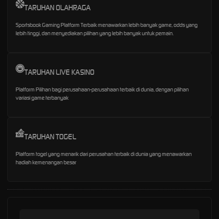
TARUHAN OLAHRAGA
Sportsbook Gaming Platform Terbaik menawarkan lebih banyak game, odds yang
lebih tinggi, dan menyediakan pilihan yang lebih banyak untuk pemain.
TARUHAN LIVE KASINO
Platform Pilihan bagi perusahaan-perusahaan terbaik di dunia, dengan pilihan
variasi game terbanyak
TARUHAN TOGEL
Platform togel yang menarik dari perusahan terbaik di dunia yang menawarkan
hadiah kemenangan besar