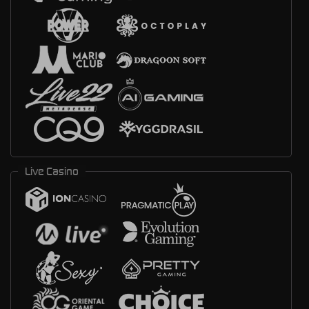
Live Casino