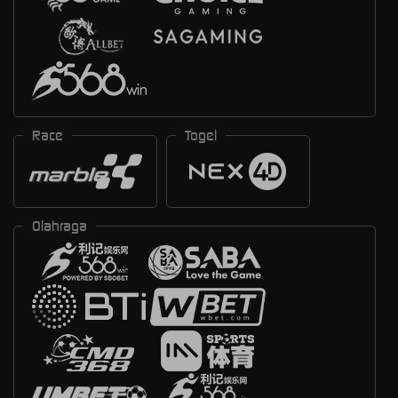
Race
Togel
Olahraga