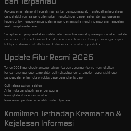
dan Terpantau
Fokus utama halaman ini adalah memastikan pengguna selalu mendapatkan jalur akses
yang stabil. Informasi yang ditampilkan mengikuti pembaruan sistem dan penyesuaian
terbaru untuk memberikan pengalaman yang aman serta menghindari potensi hambatan
saat mengakses layanan.
Setiap tautan yang disediakan melalui halaman ini telah melalui proses pengecekan berkala
untuk memastikan kelayakan akses dan keamanan teknisnya. Dengan cara ini, pengguna
tidak perlu khawatir terkait link yang kadaluwarsa atau tidak dapat diakses.
Update Fitur Resmi 2026
Tahun 2026 menghadirkan sejumlah pembaruan yang membantu meningkatkan
kenyamanan pengguna, mulai dari optimalisasi performa, tampilan responsif, hingga
penyesuaian antarmuka untuk berbagai perangkat terbaru.
Optimalisasi performa sistem
Antarmuka yang lebih ramah pengguna
Peningkatan kestabilan koneksi
Pembaruan panduan agar lebih mudah dipahami
Komitmen Terhadap Keamanan &
Kejelasan Informasi