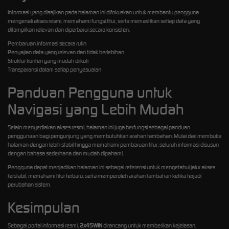
Informasi yang disajikan pada halaman ini difokuskan untuk membantu pengguna
mengenali akses resmi, memahami fungsi fitur, serta memastikan setiap data yang
ditampilkan relevan dan diperbarui secara konsisten.
Pembaruan informasi secara rutin
Penyajian data yang relevan dan tidak berlebihan
Struktur konten yang mudah diikuti
Transparansi dalam setiap penyesuaian
Panduan Pengguna untuk
Navigasi yang Lebih Mudah
Selain menyediakan akses resmi, halaman ini juga berfungsi sebagai panduan
penggunaan bagi pengunjung yang membutuhkan arahan tambahan. Mulai dari membuka
halaman dengan lebih stabil hingga memahami pembaruan fitur, seluruh informasi disusun
dengan bahasa sederhana dan mudah dipahami.
Pengguna dapat menjadikan halaman ini sebagai referensi untuk mengetahui jalur akses
terstabil, memahami fitur terbaru, serta memperoleh arahan tambahan ketika terjadi
perubahan sistem.
Kesimpulan
Sebagai portal informasi resmi,
2x45WIN
dirancang untuk memberikan kejelasan,