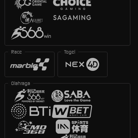
Race
Togel
Olahraga