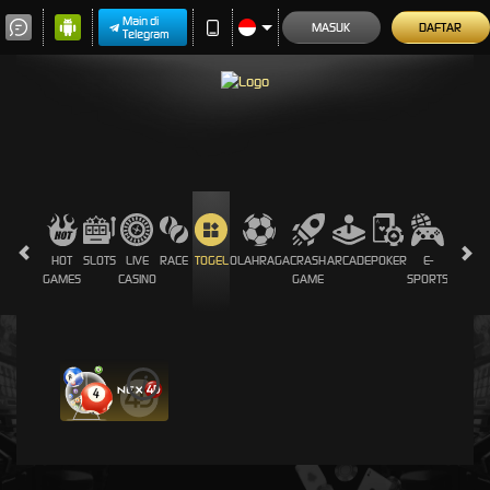
Main di
MASUK
DAFTAR
Telegram
HOT
SLOTS
LIVE
RACE
TOGEL
OLAHRAGA
CRASH
ARCADE
POKER
E-
SABUN
GAMES
CASINO
GAME
SPORTS
AYAM
i