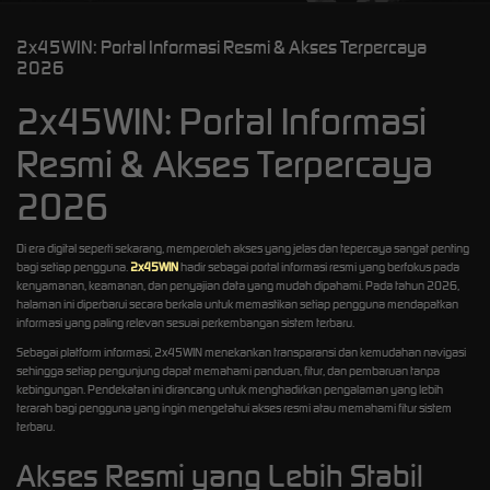
2x45WIN: Portal Informasi Resmi & Akses Terpercaya
2026
2x45WIN: Portal Informasi
Resmi & Akses Terpercaya
2026
Di era digital seperti sekarang, memperoleh akses yang jelas dan tepercaya sangat penting
bagi setiap pengguna.
2x45WIN
hadir sebagai portal informasi resmi yang berfokus pada
kenyamanan, keamanan, dan penyajian data yang mudah dipahami. Pada tahun 2026,
halaman ini diperbarui secara berkala untuk memastikan setiap pengguna mendapatkan
informasi yang paling relevan sesuai perkembangan sistem terbaru.
Sebagai platform informasi, 2x45WIN menekankan transparansi dan kemudahan navigasi
sehingga setiap pengunjung dapat memahami panduan, fitur, dan pembaruan tanpa
kebingungan. Pendekatan ini dirancang untuk menghadirkan pengalaman yang lebih
terarah bagi pengguna yang ingin mengetahui akses resmi atau memahami fitur sistem
terbaru.
Akses Resmi yang Lebih Stabil