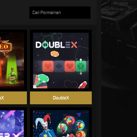
oX
DoubleX