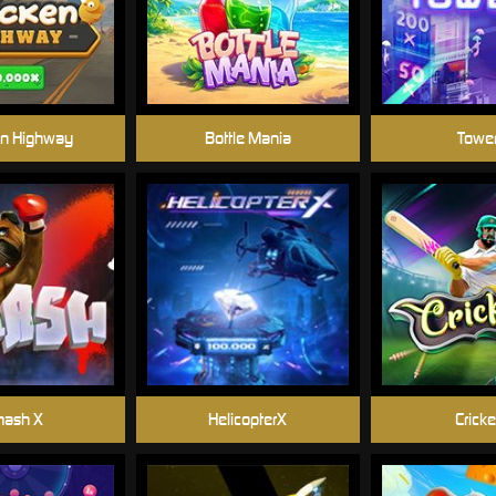
en Highway
Bottle Mania
Towe
mash X
HelicopterX
Crick