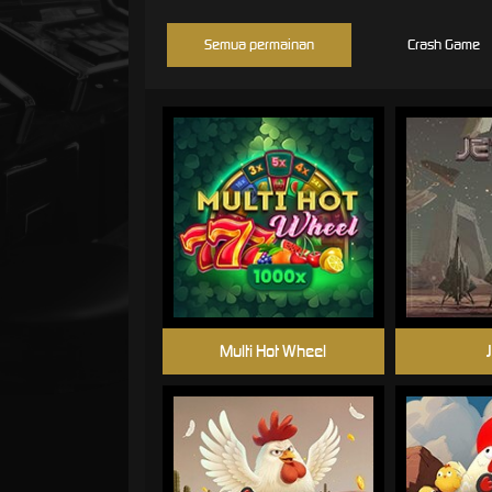
Semua permainan
Crash Game
Multi Hot Wheel