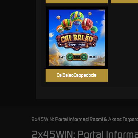
CaiBalaoCappadocia
2x45WIN: Portal Informasi Resmi & Akses Terpe
2x45WIN: Portal Inform