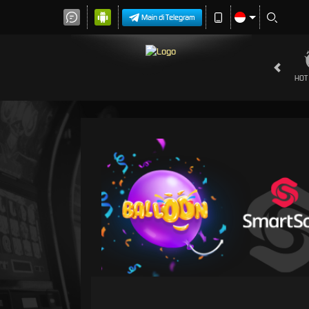
Main di Telegram
HOT