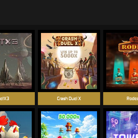
JetX3
Crash Duel X
Rode