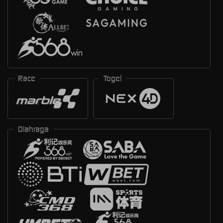
Race
Togel
Olahraga