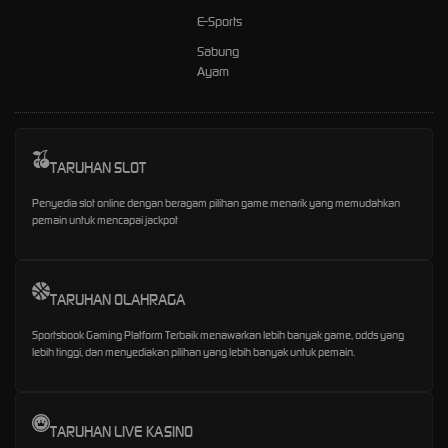
E-Sports
Sabung
Ayam
TARUHAN SLOT
Penyedia slot online dengan beragam pilihan game menarik yang memudahkan
pemain untuk mencapai jackpot
TARUHAN OLAHRAGA
Sportsbook Gaming Platform Terbaik menawarkan lebih banyak game, odds yang
lebih tinggi, dan menyediakan pilihan yang lebih banyak untuk pemain.
TARUHAN LIVE KASINO