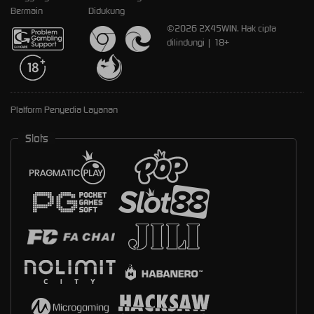
Bermain
Didukung
©2026 2X45WIN. Hak cipta
dilindungi | 18+
Platform Penyedia Layanan
Slots