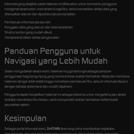
Informasi yang disajikan pada halaman ini difokuskan untuk membantu pengguna
mengenali akses resmi, memahami fungsi fitur, serta memastikan setiap data yang
ditampilkan relevan dan diperbarui secara konsisten.
Pembaruan informasi secara rutin
Penyajian data yang relevan dan tidak berlebihan
Struktur konten yang mudah diikuti
Transparansi dalam setiap penyesuaian
Panduan Pengguna untuk
Navigasi yang Lebih Mudah
Selain menyediakan akses resmi, halaman ini juga berfungsi sebagai panduan
penggunaan bagi pengunjung yang membutuhkan arahan tambahan. Mulai dari membuka
halaman dengan lebih stabil hingga memahami pembaruan fitur, seluruh informasi disusun
dengan bahasa sederhana dan mudah dipahami.
Pengguna dapat menjadikan halaman ini sebagai referensi untuk mengetahui jalur akses
terstabil, memahami fitur terbaru, serta memperoleh arahan tambahan ketika terjadi
perubahan sistem.
Kesimpulan
Sebagai portal informasi resmi,
2x45WIN
dirancang untuk memberikan kejelasan,
kenyamanan, dan rasa aman bagi semua pengguna. Untuk akses resmi yang selalu