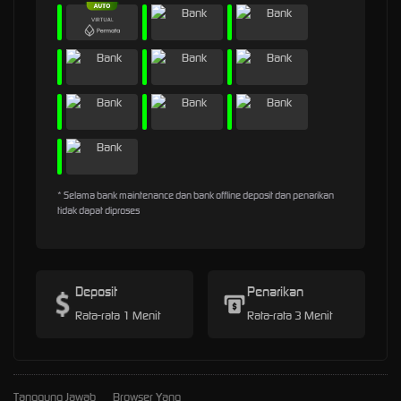
* Selama bank maintenance dan bank offline deposit dan penarikan
tidak dapat diproses
Deposit
Penarikan
Rata-rata 1 Menit
Rata-rata 3 Menit
Tanggung Jawab
Browser Yang