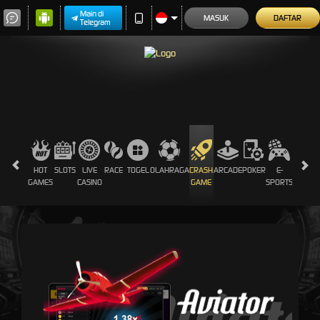
Main di
MASUK
DAFTAR
Telegram
HOT
SLOTS
LIVE
RACE
TOGEL
OLAHRAGA
CRASH
ARCADE
POKER
E-
SABUN
GAMES
CASINO
GAME
SPORTS
AYAM