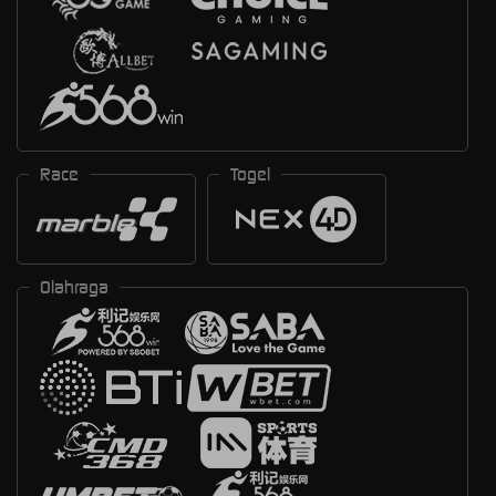
Race
Togel
Olahraga