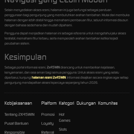
Selain menyediakan akses resmi, halaman ini juga berfungsi sebagai panduan
penggunaan bagi pengunjung yang membutuhkan arahan tambahan. Mulai dari membuka
halaman dengan lebih stabil hingga memahami pembaruan fitur, seluruh informasi disusun
dengan bahasa sederhana dan mudah dipahami.
Pengguna dapat menjadikan halaman ini sebagai referensi untuk mengetahui jalur akses
terstabil, memahami fitur terbaru, serta memperoleh arahan tambahan ketika terjadi
perubahan sistem.
Kesimpulan
Sebagai portal informasi resmi,
2x45WIN
dirancang untuk memberikan kejelasan,
kenyamanan, dan rasa aman bagi semua pengguna. Untuk akses resmi yang selalu
diperbarui, kunjungi
halaman resmi 2x45WIN
. Informasi disajikan secara ringkas agar setiap
pengunjung mendapatkan akses tepercaya sepanjang tahun 2026.
Kebijaksanaan
Platform
Kategori
Dukungan
Komunitas
Tentang 2X45WIN
Promosi
Hot
Games
Pusat Bantuan
Loyalty
Slots
Responsible
Referral