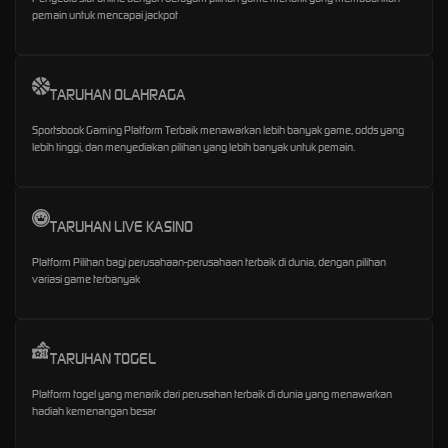
pemain untuk mencapai jackpot
TARUHAN OLAHRAGA
Sportsbook Gaming Platform Terbaik menawarkan lebih banyak game, odds yang
lebih tinggi, dan menyediakan pilihan yang lebih banyak untuk pemain.
TARUHAN LIVE KASINO
Platform Pilihan bagi perusahaan-perusahaan terbaik di dunia, dengan pilihan
variasi game terbanyak
TARUHAN TOGEL
Platform togel yang menarik dari perusahan terbaik di dunia yang menawarkan
hadiah kemenangan besar