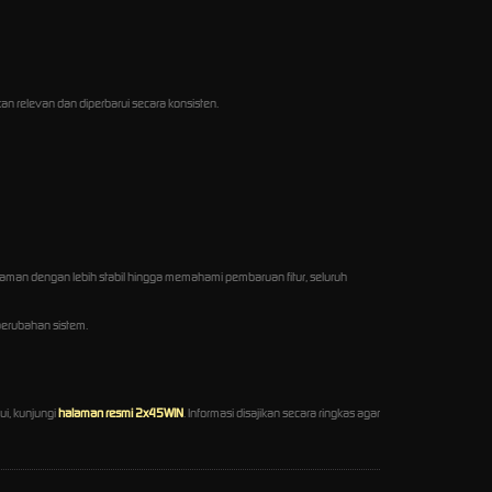
n relevan dan diperbarui secara konsisten.
man dengan lebih stabil hingga memahami pembaruan fitur, seluruh
perubahan sistem.
i, kunjungi
halaman resmi 2x45WIN
. Informasi disajikan secara ringkas agar