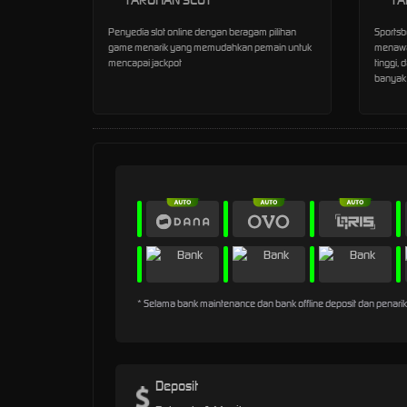
Penyedia slot online dengan beragam pilihan
Sportsb
game menarik yang memudahkan pemain untuk
menawar
mencapai jackpot
tinggi,
banyak 
* Selama bank maintenance dan bank offline deposit dan penarik
Deposit