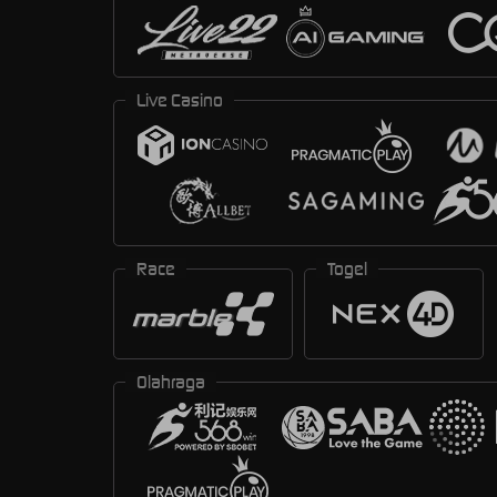
Live Casino
Race
Togel
Olahraga