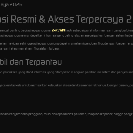
rcaya 2026
asi Resmi & Akses Terpercaya 
a sangat penting bagi setiap pengguna.
2x45WIN
hadir sebagai portal informasi resmi yang berf
 setiap pengguna mendapatkan informasi yang paling relevan sesuai perkembangan sistem terbar
ahan navigasi sehingga setiap pengunjung dapat memahami panduan, fitur, dan pembaruan tanp
 resmi atau memahami fitur sistem terbaru.
bil dan Terpantau
jalur akses yang stabil. Informasi yang ditampilkan mengikuti pembaruan sistem dan penyesu
ngecekan berkala untuk memastikan kelayakan akses dan keamanan teknisnya. Dengan cara ini, peng
 kenyamanan pengguna, mulai dari optimalisasi performa, tampilan responsif, hingga penyesu