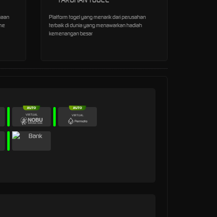
haan
Platform togel yang menarik dari perusahan
ame
terbaik di dunia yang menawarkan hadiah
kemenangan besar