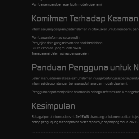
Pembaruan panduan agar lebih mudah dipahami
Komitmen Terhadap Keamana
Informasi yang disajikan pada halaman ini difokuskan untuk membantu peng
Pembaruan informasi secara rutin
Penyajian data yang relevan dan tidak berlebihan
Struktur konten yang mudah diikuti
Transparansi dalam setiap penyesuaian
Panduan Pengguna untuk N
Selain menyediakan akses resmi, halaman ini juga berfungsi sebagai pa
informasi disusun dengan bahasa sederhana dan mudah dipahami.
Pengguna dapat menjadikan halaman ini sebagai referensi untuk mengetahui 
Kesimpulan
Sebagai portal informasi resmi,
2x45WIN
dirancang untuk memberikan kejel
setiap pengunjung mendapatkan akses tepercaya sepanjang tahun 2026.