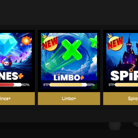
80%
RTP
88%
RTP
ines+
Limbo+
Spir