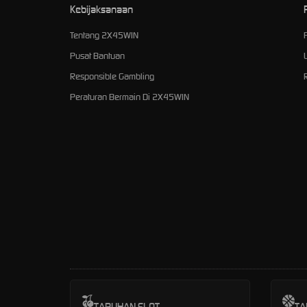
Kebijaksanaan
Tentang 2X45WIN
Pusat Bantuan
Responsible Gambling
Peraturan Bermain Di 2X45WIN
TARUHAN SLOT
TA