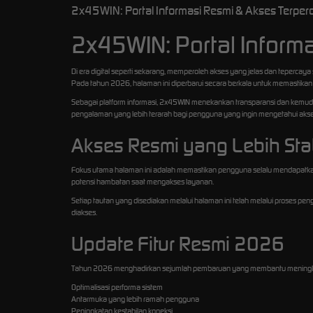
2x45WIN: Portal Informasi Resmi & Akses Terpe
2x45WIN: Portal Inform
Di era digital seperti sekarang, memperoleh akses yang jelas dan tepercay
Pada tahun 2026, halaman ini diperbarui secara berkala untuk memastikan
Sebagai platform informasi, 2x45WIN menekankan transparansi dan kemud
pengalaman yang lebih terarah bagi pengguna yang ingin mengetahui akses
Akses Resmi yang Lebih Sta
Fokus utama halaman ini adalah memastikan pengguna selalu mendapatkan 
potensi hambatan saat mengakses layanan.
Setiap tautan yang disediakan melalui halaman ini telah melalui proses pe
diakses.
Update Fitur Resmi 2026
Tahun 2026 menghadirkan sejumlah pembaruan yang membantu meningkatkan
Optimalisasi performa sistem
Antarmuka yang lebih ramah pengguna
Peningkatan kestabilan koneksi