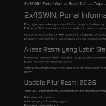
2x45WIN: Portal Informasi Resmi & Akses Terpe
2x45WIN: Portal Inform
Di era digital seperti sekarang, memperoleh akses yang jelas dan tepercay
Pada tahun 2026, halaman ini diperbarui secara berkala untuk memastikan
Sebagai platform informasi, 2x45WIN menekankan transparansi dan kemud
pengalaman yang lebih terarah bagi pengguna yang ingin mengetahui akses
Akses Resmi yang Lebih Sta
Fokus utama halaman ini adalah memastikan pengguna selalu mendapatkan 
potensi hambatan saat mengakses layanan.
Setiap tautan yang disediakan melalui halaman ini telah melalui proses pe
diakses.
Update Fitur Resmi 2026
Tahun 2026 menghadirkan sejumlah pembaruan yang membantu meningkatkan
Optimalisasi performa sistem
Antarmuka yang lebih ramah pengguna
Peningkatan kestabilan koneksi