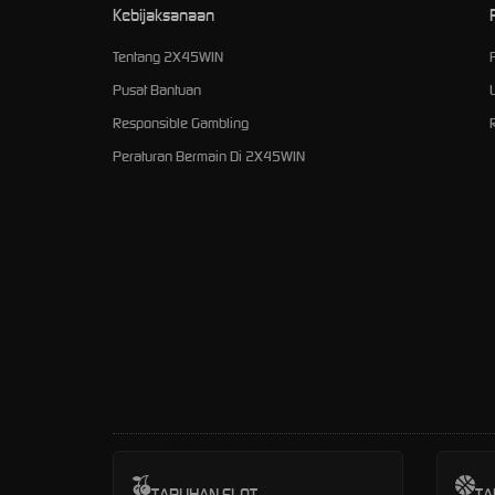
Kebijaksanaan
Tentang 2X45WIN
Pusat Bantuan
Responsible Gambling
Peraturan Bermain Di 2X45WIN
TARUHAN SLOT
TA