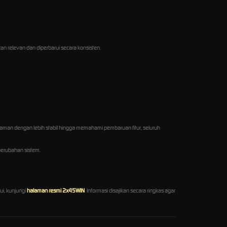
n relevan dan diperbarui secara konsisten.
man dengan lebih stabil hingga memahami pembaruan fitur, seluruh
perubahan sistem.
i, kunjungi
halaman resmi 2x45WIN
. Informasi disajikan secara ringkas agar