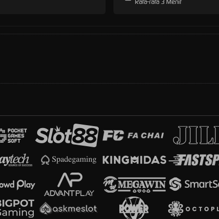
Rata-rata 3 Menit