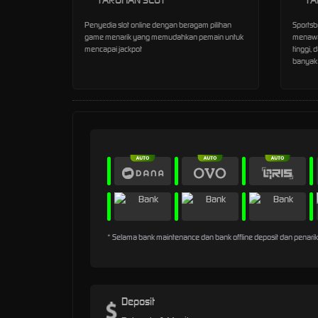
Penyedia slot online dengan beragam pilihan
Sportsb
game menarik yang memudahkan pemain untuk
menawar
mencapai jackpot
tinggi,
banyak 
* Selama bank maintenance dan bank offline deposit dan penarik
Deposit