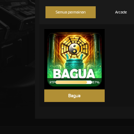
Semua permainan
Arcade
RTP
87%
Bagua