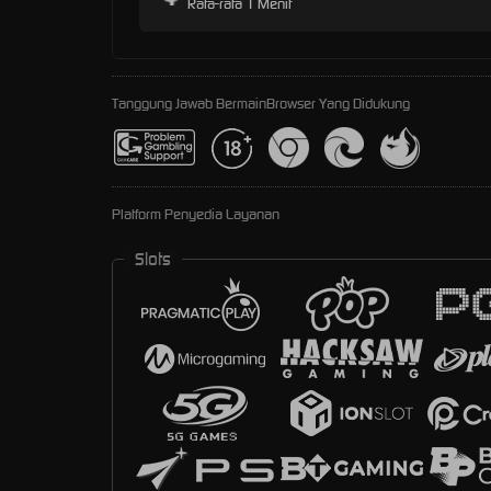
Rata-rata 1 Menit
Tanggung Jawab Bermain
Browser Yang Didukung
Platform Penyedia Layanan
Slots