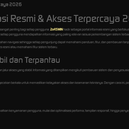
rcaya 2026
asi Resmi & Akses Terpercaya 
a sangat penting bagi setiap pengguna.
2x45WIN
hadir sebagai portal informasi resmi yang berf
 setiap pengguna mendapatkan informasi yang paling relevan sesuai perkembangan sistem terbar
ahan navigasi sehingga setiap pengunjung dapat memahami panduan, fitur, dan pembaruan tanp
 resmi atau memahami fitur sistem terbaru.
bil dan Terpantau
jalur akses yang stabil. Informasi yang ditampilkan mengikuti pembaruan sistem dan penyesu
ngecekan berkala untuk memastikan kelayakan akses dan keamanan teknisnya. Dengan cara ini, peng
 kenyamanan pengguna, mulai dari optimalisasi performa, tampilan responsif, hingga penyesu