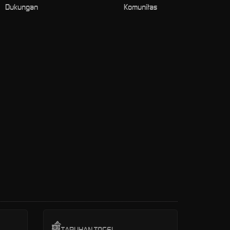
Dukungan
Komunitas
TARUHAN TOGEL