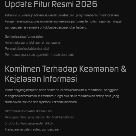
Update Fitur Resmi 2026
Tahun 2026 menghadirkan sejumlah pembaruan yang membantu meningkatkan
kenyamanan pengguna, mulai dari optimalisasi performa, tampilan responsif, hingga
penyesuaian antarmuka untuk berbagai perangkat terbaru.
Optimalisasi performa sistem
Antarmuka yang lebih ramah pengguna
Peningkatan kestabilan koneksi
Pembaruan panduan agar lebih mudah dipahami
Komitmen Terhadap Keamanan &
Kejelasan Informasi
Informasi yang disajikan pada halaman ini difokuskan untuk membantu pengguna
mengenali akses resmi, memahami fungsi fitur, serta memastikan setiap data yang
ditampilkan relevan dan diperbarui secara konsisten.
Pembaruan informasi secara rutin
Penyajian data yang relevan dan tidak berlebihan
Struktur konten yang mudah diikuti
Transparansi dalam setiap penyesuaian