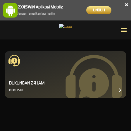
×
2X45WIN Aplikasi Mobile
UNDUH
Jangan tampilkan lagi hari ini
DUKUNGAN 24 JAM
KLIK DISINI